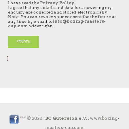
I have read the
Privacy Policy
.
I agree that my details and data for answering my
enquiry are collected and stored electronically.
Note: You can revoke your consent for the future at
any time by e-mail to
info@boxing-masters-
cup.com
widerrufen.
]
*** © 2020 .
BC Gütersloh e.V.
.
www.boxing-
masters-cup.com